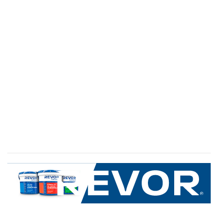
SERVICIO AL CLIENTE
+600 8 335 000
Limache 3600, El Salto.Viña del Mar, Chile
Mapa del sitio
REVOR
Nosotros
Política de uso