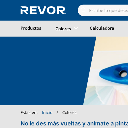
Skip
to
the
content
Productos
Calculadora
Colores
COLORES
Estás en:
Inicio
/
Colores
No le des más vueltas y anímate a pint