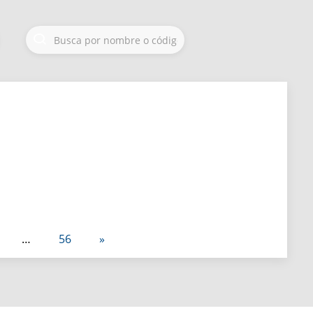
Y122
Y123
Y124
B
C
C
Verdes
Grises
Verdes
Y132
Y133
Y134
C
B
B
Azules y Morados
Grises
Amarillos y Cafes
Y142
Y143
Y145
C
B
C
Verdes
Grises
Verdes
Y157
Y159
Y081
C
C
C
s
Azules y Morados
Naranjos y Rojos
Verdes
…
56
»