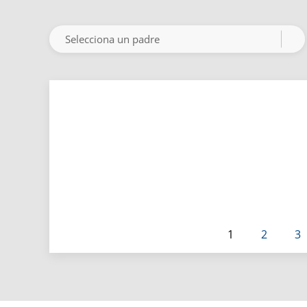
Y162
Y165
Y166
B
C
C
Amarillos y Cafes
Azules y Morados
Verdes
Y126
Y129
Y130
C
C
C
Verdes
Amarillos y Cafes
Amarillos y Cafes
Y136
Y139
Y140
B
C
B
Amarillos y Cafes
Verdes
Amarillos y Cafes
Y147
Y150
Y152
C
C
C
Verdes
Verdes
Azules y Morado
1
2
3