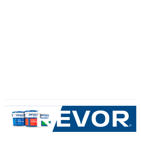
SERVICIO AL CLIENTE
+600 8 335 000
Limache 3600, El Salto.Viña del Mar, Chile
Mapa del sitio
REVOR
Nosotros
Política de uso