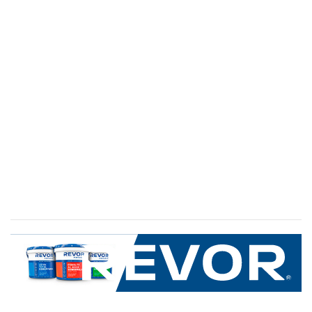
SERVICIO AL CLIENTE
+600 8 335 000
Limache 3600, El Salto.Viña del Mar, Chile
Mapa del sitio
REVOR
Nosotros
Política de uso