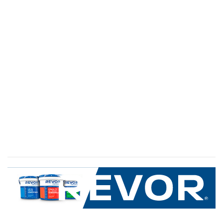
SERVICIO AL CLIENTE
+600 8 335 000
Limache 3600, El Salto.Viña del Mar, Chile
Mapa del sitio
REVOR
Nosotros
Política de uso