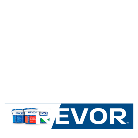
SERVICIO AL CLIENTE
+600 8 335 000
Limache 3600, El Salto.Viña del Mar, Chile
Mapa del sitio
REVOR
Nosotros
Política de uso