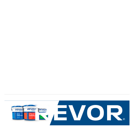
SERVICIO AL CLIENTE
+600 8 335 000
Limache 3600, El Salto.Viña del Mar, Chile
Mapa del sitio
REVOR
Nosotros
Política de uso