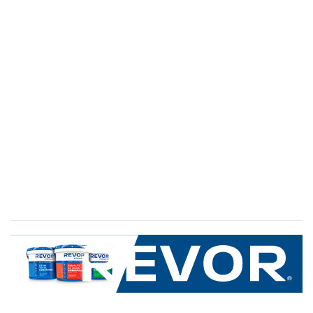
SERVICIO AL CLIENTE
+600 8 335 000
Limache 3600, El Salto.Viña del Mar, Chile
Mapa del sitio
REVOR
Nosotros
Política de uso