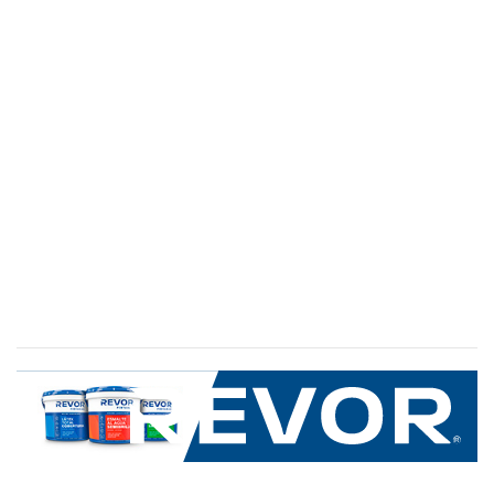
SERVICIO AL CLIENTE
+600 8 335 000
Limache 3600, El Salto.Viña del Mar, Chile
Mapa del sitio
REVOR
Nosotros
Política de uso