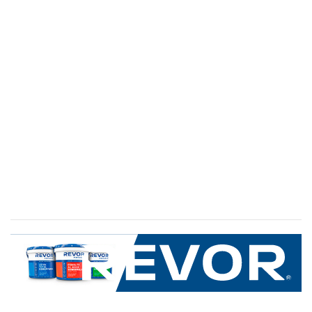
SERVICIO AL CLIENTE
+600 8 335 000
Limache 3600, El Salto.Viña del Mar, Chile
Mapa del sitio
REVOR
Nosotros
Política de uso