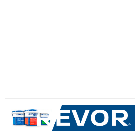
SERVICIO AL CLIENTE
+600 8 335 000
Limache 3600, El Salto.Viña del Mar, Chile
Mapa del sitio
REVOR
Nosotros
Política de uso