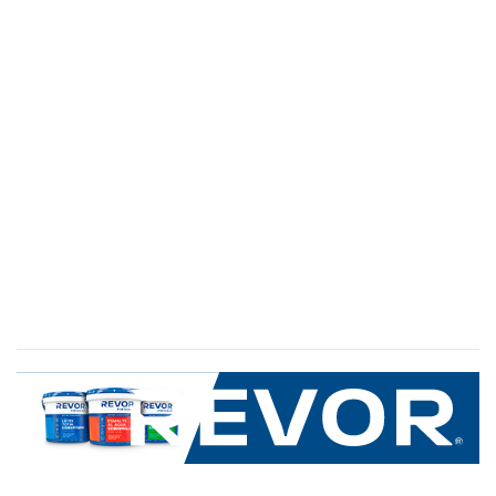
SERVICIO AL CLIENTE
+600 8 335 000
Limache 3600, El Salto.Viña del Mar, Chile
Mapa del sitio
REVOR
Nosotros
Política de uso