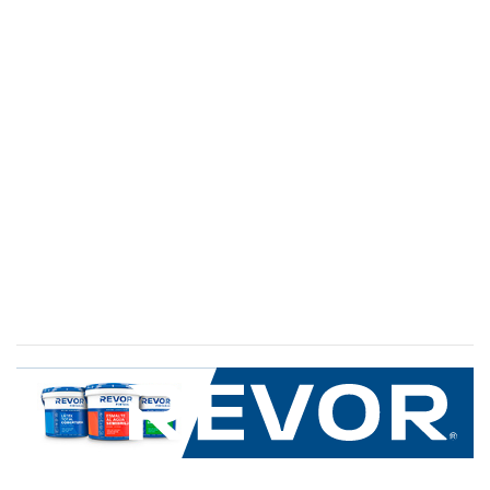
SERVICIO AL CLIENTE
+600 8 335 000
Limache 3600, El Salto.Viña del Mar, Chile
Mapa del sitio
REVOR
Nosotros
Política de uso