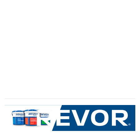
SERVICIO AL CLIENTE
+600 8 335 000
Limache 3600, El Salto.Viña del Mar, Chile
Mapa del sitio
REVOR
Nosotros
Política de uso