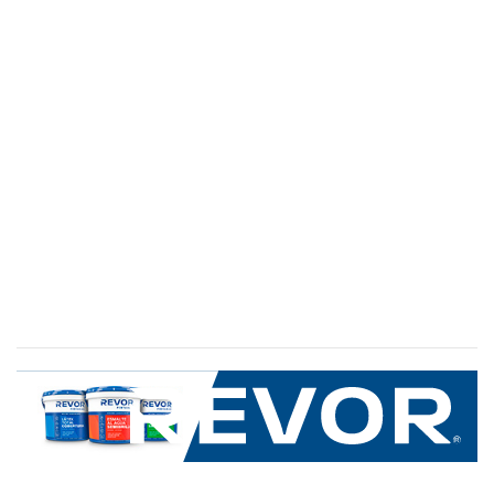
SERVICIO AL CLIENTE
+600 8 335 000
Limache 3600, El Salto.Viña del Mar, Chile
Mapa del sitio
REVOR
Nosotros
Política de uso