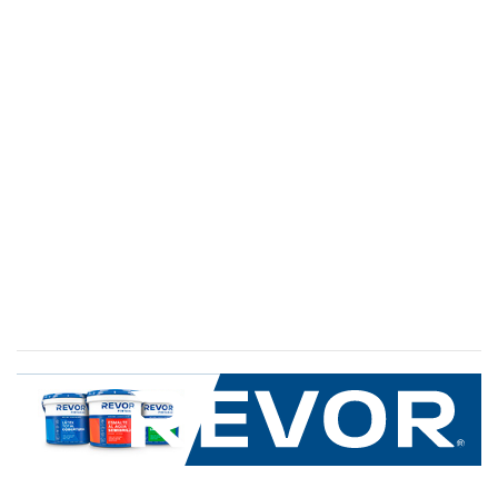
SERVICIO AL CLIENTE
+600 8 335 000
Limache 3600, El Salto.Viña del Mar, Chile
Mapa del sitio
REVOR
Nosotros
Política de uso