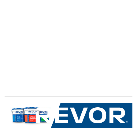
SERVICIO AL CLIENTE
+600 8 335 000
Limache 3600, El Salto.Viña del Mar, Chile
Mapa del sitio
REVOR
Nosotros
Política de uso