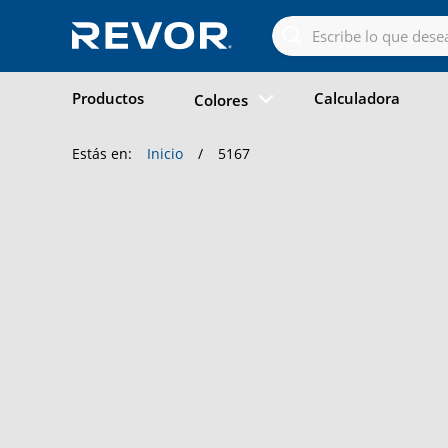
Skip
to
the
content
Productos
Calculadora
Colores
Estás en:
Inicio
/
5167