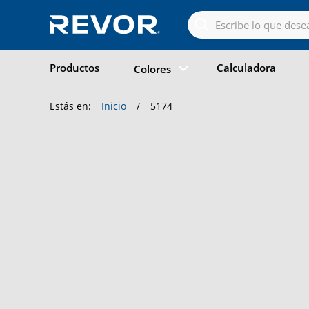
Skip
to
the
content
Productos
Calculadora
Colores
Estás en:
Inicio
/
5174