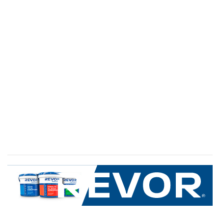
SERVICIO AL CLIENTE
+600 8 335 000
Limache 3600, El Salto.Viña del Mar, Chile
Mapa del sitio
REVOR
Nosotros
Política de uso