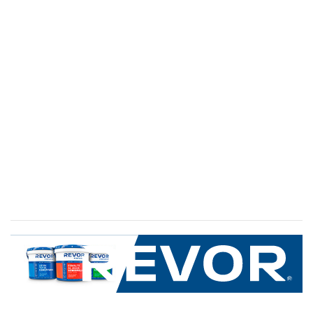
SERVICIO AL CLIENTE
+600 8 335 000
Limache 3600, El Salto.Viña del Mar, Chile
Mapa del sitio
REVOR
Nosotros
Política de uso