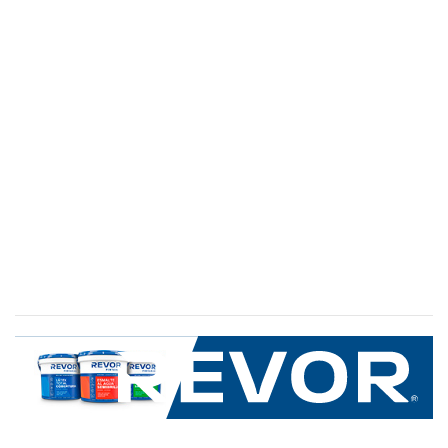
SERVICIO AL CLIENTE
+600 8 335 000
Limache 3600, El Salto.Viña del Mar, Chile
Mapa del sitio
REVOR
Nosotros
Política de uso