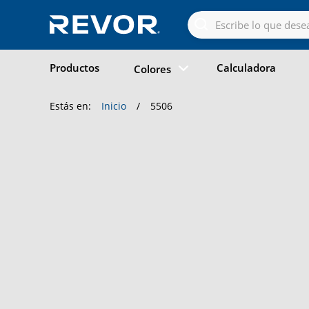
Skip
to
the
content
Productos
Calculadora
Colores
Estás en:
Inicio
/
5506