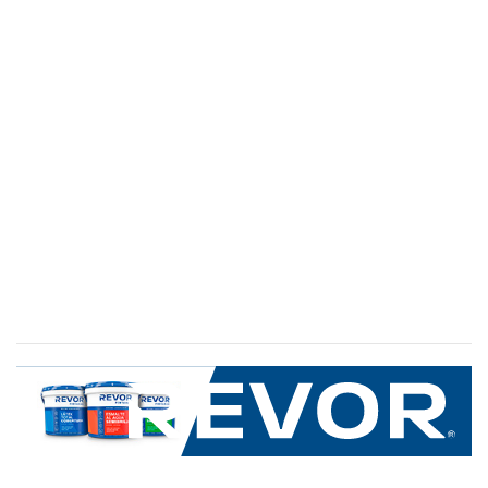
SERVICIO AL CLIENTE
+600 8 335 000
Limache 3600, El Salto.Viña del Mar, Chile
Mapa del sitio
REVOR
Nosotros
Política de uso