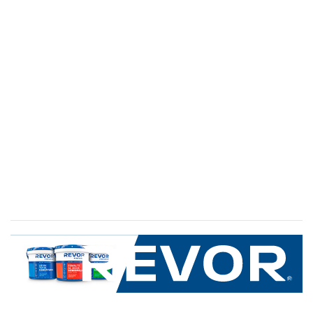
SERVICIO AL CLIENTE
+600 8 335 000
Limache 3600, El Salto.Viña del Mar, Chile
Mapa del sitio
REVOR
Nosotros
Política de uso