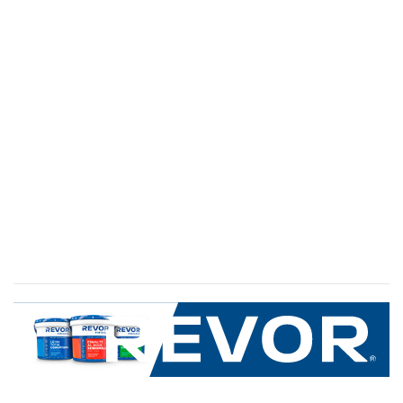
SERVICIO AL CLIENTE
+600 8 335 000
Limache 3600, El Salto.Viña del Mar, Chile
Mapa del sitio
REVOR
Nosotros
Política de uso