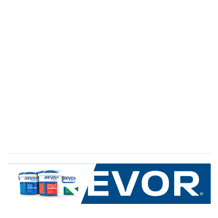
SERVICIO AL CLIENTE
+600 8 335 000
Limache 3600, El Salto.Viña del Mar, Chile
Mapa del sitio
REVOR
Nosotros
Política de uso