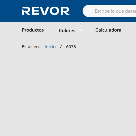
Skip
to
the
content
Productos
Calculadora
Colores
Estás en:
Inicio
/
6038