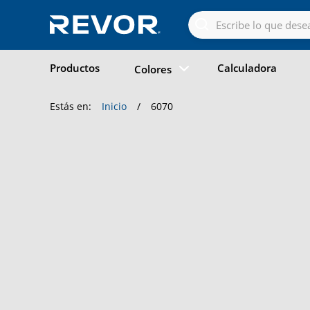
Skip
to
the
content
Productos
Calculadora
Colores
Estás en:
Inicio
/
6070