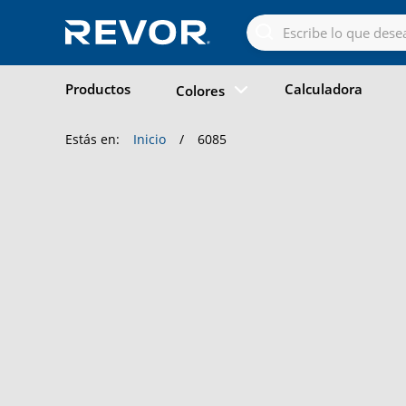
Skip
to
the
content
Productos
Calculadora
Colores
Estás en:
Inicio
/
6085