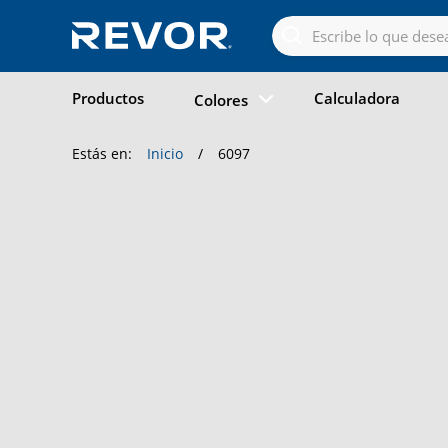
Skip
to
the
content
Productos
Calculadora
Colores
Estás en:
Inicio
/
6097