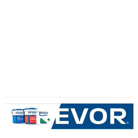
SERVICIO AL CLIENTE
+600 8 335 000
Limache 3600, El Salto.Viña del Mar, Chile
Mapa del sitio
REVOR
Nosotros
Política de uso