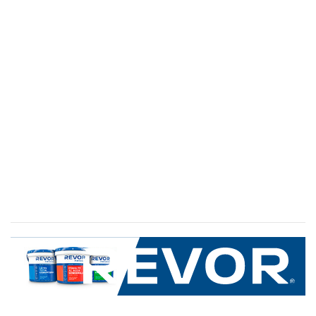
SERVICIO AL CLIENTE
+600 8 335 000
Limache 3600, El Salto.Viña del Mar, Chile
Mapa del sitio
REVOR
Nosotros
Política de uso