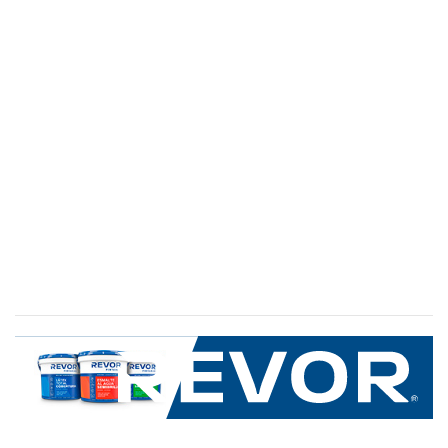
SERVICIO AL CLIENTE
+600 8 335 000
Limache 3600, El Salto.Viña del Mar, Chile
Mapa del sitio
REVOR
Nosotros
Política de uso