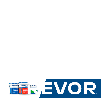
SERVICIO AL CLIENTE
+600 8 335 000
Limache 3600, El Salto.Viña del Mar, Chile
Mapa del sitio
REVOR
Nosotros
Política de uso