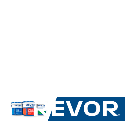
SERVICIO AL CLIENTE
+600 8 335 000
Limache 3600, El Salto.Viña del Mar, Chile
Mapa del sitio
REVOR
Nosotros
Política de uso