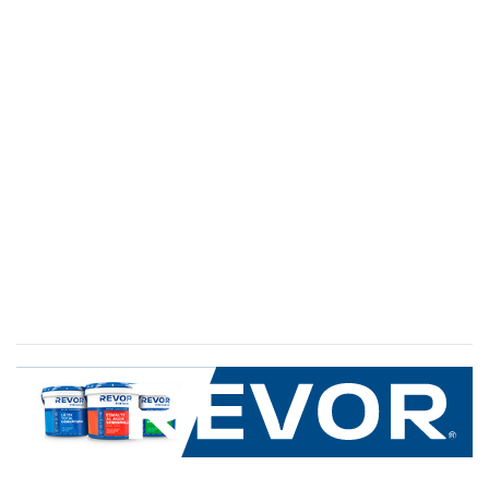
SERVICIO AL CLIENTE
+600 8 335 000
Limache 3600, El Salto.Viña del Mar, Chile
Mapa del sitio
REVOR
Nosotros
Política de uso