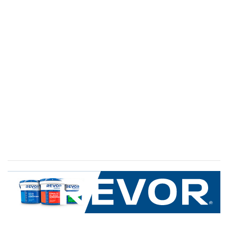
SERVICIO AL CLIENTE
+600 8 335 000
Limache 3600, El Salto.Viña del Mar, Chile
Mapa del sitio
REVOR
Nosotros
Política de uso