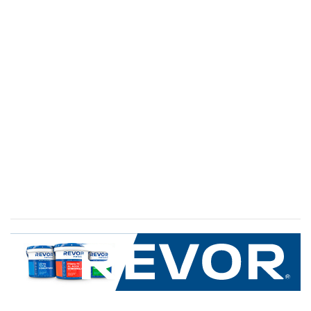
SERVICIO AL CLIENTE
+600 8 335 000
Limache 3600, El Salto.Viña del Mar, Chile
Mapa del sitio
REVOR
Nosotros
Política de uso