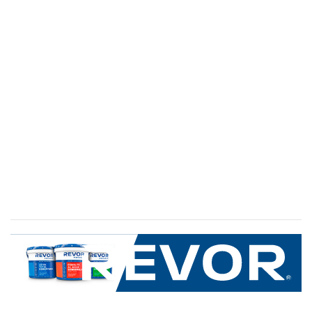
SERVICIO AL CLIENTE
+600 8 335 000
Limache 3600, El Salto.Viña del Mar, Chile
Mapa del sitio
REVOR
Nosotros
Política de uso