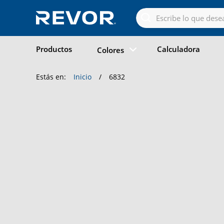
Skip
to
the
content
Productos
Calculadora
Colores
Estás en:
Inicio
/
6832