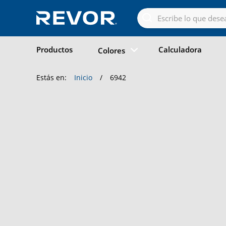
Skip
to
the
content
Productos
Calculadora
Colores
Estás en:
Inicio
/
6942