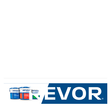
SERVICIO AL CLIENTE
+600 8 335 000
Limache 3600, El Salto.Viña del Mar, Chile
Mapa del sitio
REVOR
Nosotros
Política de uso