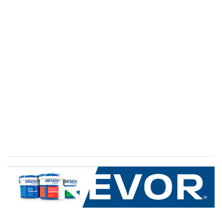
SERVICIO AL CLIENTE
+600 8 335 000
Limache 3600, El Salto.Viña del Mar, Chile
Mapa del sitio
REVOR
Nosotros
Política de uso