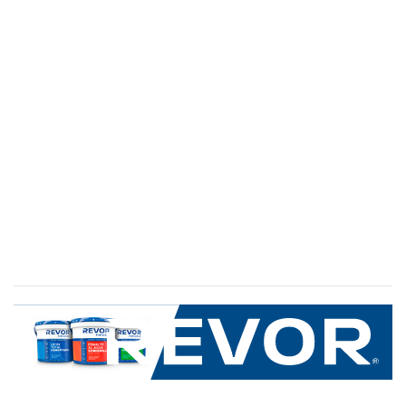
SERVICIO AL CLIENTE
+600 8 335 000
Limache 3600, El Salto.Viña del Mar, Chile
Mapa del sitio
REVOR
Nosotros
Política de uso