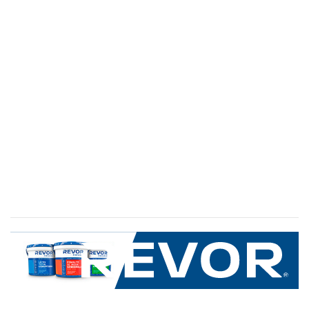
SERVICIO AL CLIENTE
+600 8 335 000
Limache 3600, El Salto.Viña del Mar, Chile
Mapa del sitio
REVOR
Nosotros
Política de uso