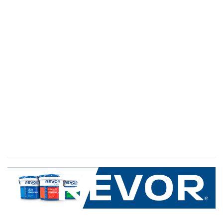
SERVICIO AL CLIENTE
+600 8 335 000
Limache 3600, El Salto.Viña del Mar, Chile
Mapa del sitio
REVOR
Nosotros
Política de uso