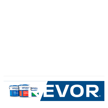
SERVICIO AL CLIENTE
+600 8 335 000
Limache 3600, El Salto.Viña del Mar, Chile
Mapa del sitio
REVOR
Nosotros
Política de uso