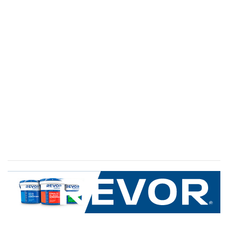
SERVICIO AL CLIENTE
+600 8 335 000
Limache 3600, El Salto.Viña del Mar, Chile
Mapa del sitio
REVOR
Nosotros
Política de uso