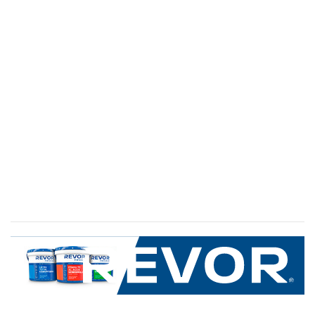
SERVICIO AL CLIENTE
+600 8 335 000
Limache 3600, El Salto.Viña del Mar, Chile
Mapa del sitio
REVOR
Nosotros
Política de uso